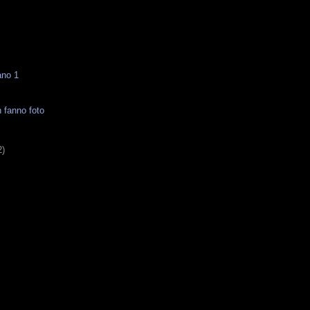
ano 1
n fanno foto
2)