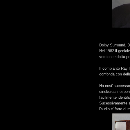
Dolby Surround. D
Nel 1982 il genial
versione ridotta p
Il compianto Ray l
confonda con della
Ha cosi' successo 
cinokoreani espon
facilmente identif
Sucessivamente a
l'audio e' fatto d