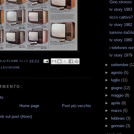
Gino stronzo
tv story 1983
ricco cattivo?
tv story 1982
turismo itaGli
tv story 1980
i telefonini no
tv story 1979
BLU-FLAME
ALLE
09:52
►
settembre
(1
ELEVISIONE
►
agosto
(5)
►
luglio
(11)
MMENTO:
►
giugno
(12)
►
maggio
(8)
to
►
aprile
(8)
Home page
Post più vecchio
►
marzo
(5)
i sul post (Atom)
►
febbraio
(3)
►
gennaio
(3)