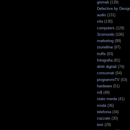
giornali
(139)
Defective by Desig
audio
(131)
vita
(130)
computers
(129)
3zomondo
(106)
marketing
(99)
storielline
(97)
truffe
(93)
fotografia
(81)
diriiti digitali
(74)
consumati
(54)
programmiTV
(53)
hardware
(51)
m$
(48)
stato merda
(41)
moda
(36)
telefonia
(34)
cazzate
(30)
test
(29)