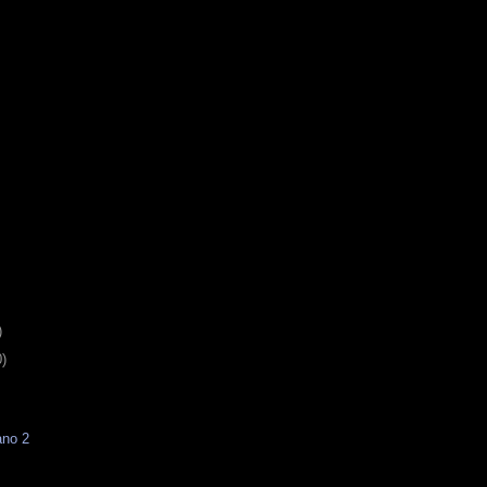
)
0)
ano 2
4