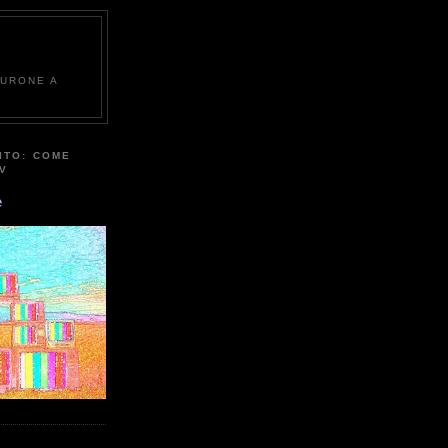
EURONE A
ITO: COME
TV
e