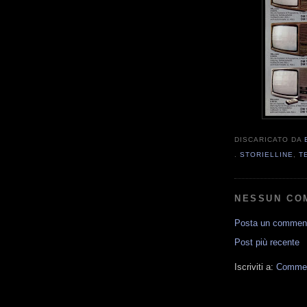
DISCARICATO DA
.
STORIELLINE
,
T
NESSUN CO
Posta un commen
Post più recente
Iscriviti a:
Comment