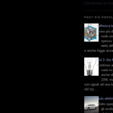
Caricamento in cors
POST PIÙ POPO
raffresca 
Sono più d
vedo un
spesso 
delle di
e anche fogge assai
led 3: the
Continuo a
varie sc
anche d
10W, ma
son uguali ad una 
old sty...
auto elettr
Molto spes
gli ecol