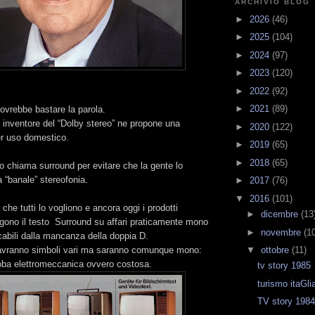
ARCHIVIO BLOG
►
2026
(46)
►
2025
(104)
►
2024
(97)
►
2023
(120)
►
2022
(92)
►
2021
(89)
ovrebbe bastare la parola.
e inventore del “Dolby stereo” ne propone una
►
2020
(122)
er uso domestico.
►
2019
(65)
►
2018
(65)
o chiama surround per evitare che la gente lo
 “banale” stereofonia.
►
2017
(76)
▼
2016
(101)
che tutti lo vogliono e ancora oggi i prodotti
►
dicembre
(13
gono il testo Surround su affari praticamente mono
►
novembre
(1
icabili dalla mancanza della doppia D.
vranno simboli vari ma saranno comunque mono:
▼
ottobre
(11)
i roba elettromeccanica ovvero costosa.
tv story 1985
turismo itaGli
TV story 198