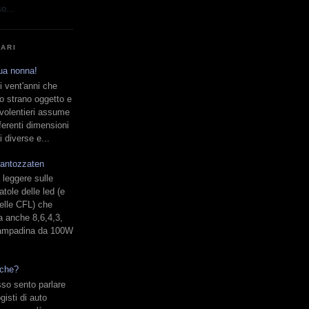
o...
LARI
tua nonna!
i vent'anni che
o strano oggetto e
volentieri assume
fferenti dimensioni
 diverse e...
 fantozzaten
 leggere sulle
atole delle led (e
elle CFL) che
 anche 8,6,4,3,
lampadina da 100W
iche?
so sento parlare
ogisti di auto