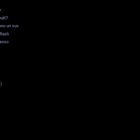
e
rafi?
hanno un suv
flash
messo
1)