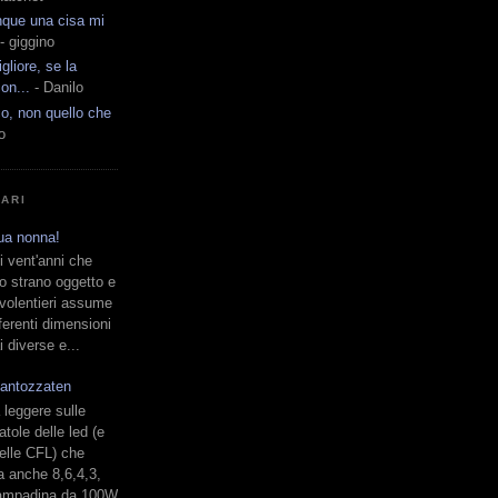
nque una cisa mi
- giggino
liore, se la
on...
- Danilo
co, non quello che
o
LARI
tua nonna!
i vent'anni che
o strano oggetto e
volentieri assume
fferenti dimensioni
 diverse e...
 fantozzaten
 leggere sulle
atole delle led (e
elle CFL) che
 anche 8,6,4,3,
lampadina da 100W