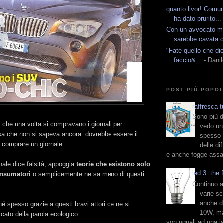
quanto livor! Comu
ha dato prurito...
Con un avvocato mig
sarebbe cavata c
"Fate quello che di
faccio&...
- Danil
POST PIÙ POPO
raffresca 
Sono più d
 che una volta si compravano i giornali per
vedo un
a che non si sapeva ancora: dovrebbe essere il
spesso 
e comprare un giornale.
delle di
e anche fogge assai
rnale dice falsità, appoggia
teorie che esistono solo
led 3: the
consumatori
o semplicemente ne sa meno di questi
Continuo a
varie sc
anche d
hé spesso grazie a questi bravi attori ce ne si
10W, ma
ficato della parola ecologico.
son uguali ad una 