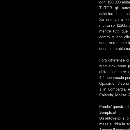
ogni 100.000 abit
TUTOR gli autove
calcolare il tasso
Se uno va a 62 
multazzo (126km/
mentre tutti que
centro Milano all
sono veramente i
questo il problema)
Forti differenze c
autovelox sono p
abitanti) mentre in
4,4 apparecchi per
Opacimetri? sono 
1 in Lombardia e
Calabria, Molise, 
Perche' queste di
Semplice!
Un autovelox si pi
mese si ritira la s
Spesso il pedaggi