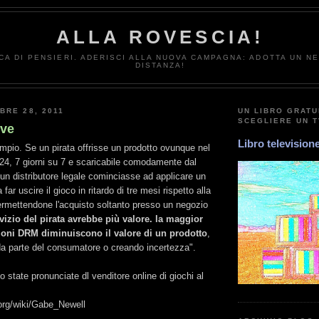
ALLA ROVESCIA!
CA DI PENSIERI. ADERISCI ALLA NUOVA CAMPAGNA: ADOTTA UN N
DISTANZA!
BRE 28, 2011
UN LIBRO GRATU
SCEGLIERE UN 
lve
Libro television
pio. Se un pirata offrisse un prodotto ovunque nel
24, 7 giorni su 7 e scaricabile comodamente dal
un distributore legale cominciasse ad applicare un
far uscire il gioco in ritardo di tre mesi rispetto alla
rmettendone l'acquisto soltanto presso un negozio
rvizio del pirata avrebbe più valore.
la maggior
zioni DRM diminuiscono il valore di un prodotto
,
da parte del consumatore o creando incertezza".
 state pronunciate dl venditore online di giochi al
a.org/wiki/Gabe_Newell