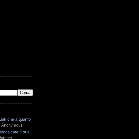
G
unti che a quanto
 Anonymous
rocalcare ti stia
Ratchet