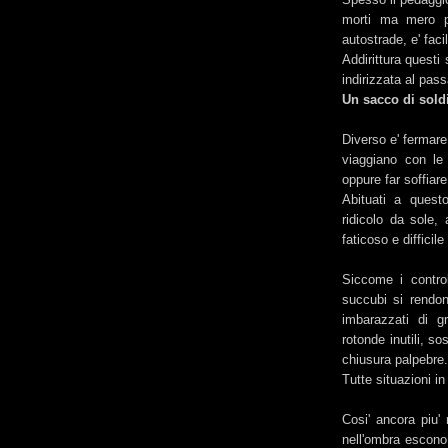
morti ma mero p
autostrade, e' faci
Addirittura questi
indirizzata al pa
Un sacco di sold
Diverso e' fermare
viaggiano con le 
oppure far soffiare
Abituati a quest
ridicolo da sole,
faticoso e difficile
Siccome i contro
succubi si rendon
imbarazzati di g
rotonde inutili, so
chiusura palpebre.
Tutte situazioni i
Cosi' ancora piu' 
nell'ombra escono 