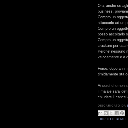
Ora, anche se agli 
business, proviam
Compro un oggett
attaccarlo ad un p
Compro un oggett
posso ascoltarlo s
Compro un oggett
crackare per usarlo
Perche' nessuno mi
velocemente e a q
Forse, dopo anni i
timidamente sta ce
Ai sordi che non s
il maiale sara' de
chiudere il cancell
DISCARICATO DA
.
DIRIITI DIGITALI