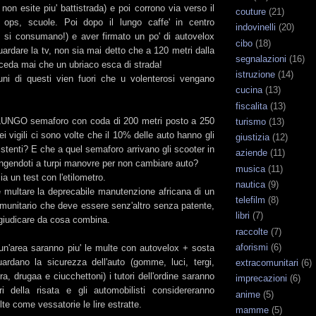
non esite piu' battistrada) e poi corrono via verso il
couture
(21)
, ops, scuole. Poi dopo il lungo caffe' in centro
indovinelli
(20)
e si consumano!) e aver firmato un po' di autovelox
cibo
(18)
rdare la tv, non sia mai detto che a 120 metri dalla
segnalazioni
(16)
cceda mai che un ubriaco esca di strada!
istruzione
(14)
ni di questi vien fuori che u volenterosi vengano
cucina
(13)
fiscalita
(13)
 LUNGO semaforo con coda di 200 metri posto a 250
turismo
(13)
ei vigili ci sono volte che il 10% delle auto hanno gli
giustizia
(12)
istenti? E che a quel semaforo arrivano gli scooter in
aziende
(11)
ngendoti a turpi manovre per non cambiare auto?
musica
(11)
ia un test con l'etilometro.
nautica
(9)
e multare la deprecabile manutenzione africana di un
telefilm
(8)
omunitario che deve essere senz'altro senza patente,
libri
(7)
giudicare da cosa combina.
raccolte
(7)
aforismi
(6)
un'area saranno piu' le multe con autovelox + sosta
uardano la sicurezza dell'auto (gomme, luci, tergi,
extracomunitari
(6)
ra, drugaa e ciucchettoni) i tutori dell'ordine saranno
imprecazioni
(6)
ri della risata e gli automobilisti considereranno
anime
(5)
lte come vessatorie le lire estratte.
mamme
(5)