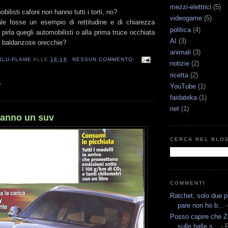
mezzi-elettrici
(5)
bilisti cafoni non hanno tutti i torti, no?
videogame
(5)
ale fosse un esempio di rettitudine e di chiarezza
politica
(4)
 pirla quegli automobilisti o alla prima truce occhiata
AI
(3)
 baldanzose orecchie?
animali
(3)
BLU-FLAME
ALLE
18:16
NESSUN COMMENTO:
notizie
(2)
ricetta
(2)
A
YouTube
(1)
faidateka
(1)
net
(1)
 hanno un suv
CERCA NEL BLO
COMMENTI
Ratchet, solo due p
pare non ho b...
-
Posso capire che Ze
sulle balle s...
- 