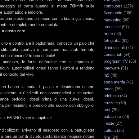
computers
(129)
edaggio si tratta quando si mette 70km/h sulle
le automatico e indolore.
3zomondo
(106)
 sistemi presentano un report con la busta gia' chiusa
marketing
(99)
ssante e completamente compilata.
storielline
(97)
i a costo zero
.
truffe
(93)
fotografia
(81)
 uno e controllare il battistrada, conosco un paio che
diriiti digitali
(74)
slik sulla sportiva e non sono mai stati fermati,
consumati
(54)
 nel palloncino? troppo difficile!
programmiTV
(53)
o andazzo, le forze dell'ordine che si coprono di
 alcuni automobilisti ormai fanno i cafoni e rendono
hardware
(51)
 il controllo dal vivo.
m$
(48)
stato merda
(41)
llori hanno la coda di paglia e desiderano essere
moda
(36)
o ancora piu' ridicoli non opponendosi a situazioni
telefonia
(34)
rande pericolo: dossi prima di una curva, dossi,
cazzate
(30)
sta per residenti e presidio alle scuole con obbligo di
test
(29)
bufalazze
(28)
n cui HANNO voce in capitolo!
inezie
(27)
ridicolizzati arrivano di nascosto con la pattuglietta
cultura
(26)
a fare un po' di divieto sosta (senza neppure notare
film
(24)