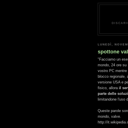
DISCARI
LUNEDÌ, NOVEM
spottone va
"Facciamo un esem
mondo, 24 ore su 
vostro PC mentre 
blocco regionale, a 
versione USA e pe
fisico, allora
il se
parte delle solu
limitandone l'uso 
Queste parole sono
mondo, valve.
http://it.wikipedi