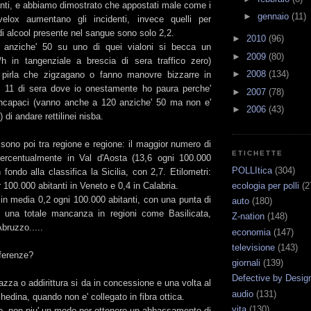
anti, e abbiamo dimostrato che appostati male come i
►
gennaio
(11)
lox aumentano gli incidenti, invece quelli per
 di alcool presente nel sangue sono solo 2,2.
►
2010
(96)
anziche' 50 su uno di quei vialoni si becca un
►
2009
(80)
h in tangenziale a brescia di sera traffico zero)
►
2008
(134)
i pirla che zigzagano o fanno manovre bizzarre in
e 11 di sera dove io onestamente ho paura perche'
►
2007
(78)
ncapaci (vanno anche a 120 anziche' 50 ma non e'
►
2006
(43)
 di andare rettilinei nisba.
i sono poi tra regione e regione: il maggior numero di
ETICHETTE
ercentualmente in Val d'Aosta (13,6 ogni 100.000
POLLItica
(304)
 fondo alla classifica la Sicilia, con 2,7. Etilometri:
ecologia per polli
(2
 100.000 abitanti in Veneto e 0,4 in Calabria.
in media 0,2 ogni 100.000 abitanti, con una punta di
auto
(180)
 una totale mancanza in regioni come Basilicata,
Z-nation
(148)
Abruzzo.....
economia
(147)
televisione
(143)
fferenze?
giornali
(139)
Defective by Desig
azza o addirittura si da in concessione e una volta al
audio
(131)
chedina, quando non e' collegato in fibra ottica.
vita
(130)
o, non piu' un modo per ottenere un abbassamento di