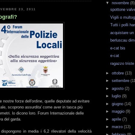
▼
novembre
(8)
spottone valv
VEMBRE 23, 2011
ografi?
Vigili o multog
Tutti i polli 
acquistare un 
berluscau di
e-cat bis
e-cat
ragazzo triste
►
ottobre
(13)
►
settembre
(1
►
agosto
(2)
►
luglio
(9)
e nostre forze dell'ordine, quelle deputate ad evitare
►
giugno
(14)
ale, scoprono assurdita' come aver in tasca più
►
maggio
(9)
ometri. lo dicono loro. Forum Internazionale delle
►
aprile
(7)
iva del garda.
►
marzo
(13)
dispongono in media i 6,2 rilevatori della velocità
►
febbraio
(8)