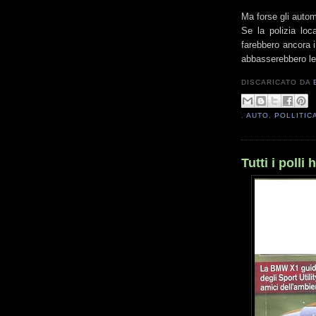
Ma forse gli automo
Se la polizia loc
farebbero ancora i
abbasserebbero le
DISCARICATO DA
.
AUTO
,
POLLITIC
Tutti i polli