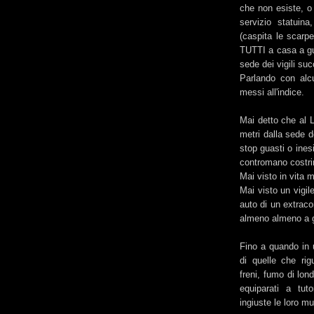
che non esiste, o 
servizio statuina
(caspita le scarp
TUTTI a casa a gua
sede dei vigili su
Parlando con alcu
messi all'indice.
Mai detto che al
metri dalla sede d
stop guasti o ines
contromano costri
Mai visto in vita m
Mai visto un vigil
auto di un extrac
almeno almeno a 
Fino a quando in 
di quelle che rig
freni, fumo di lond
equiparati a tuto
ingiuste le loro mu